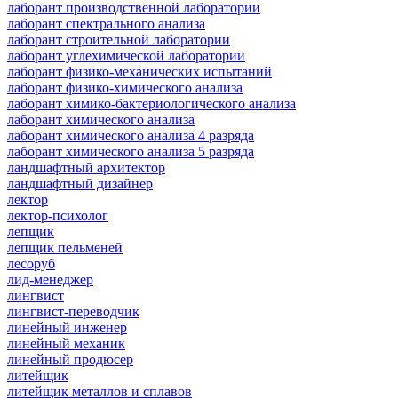
лаборант производственной лаборатории
лаборант спектрального анализа
лаборант строительной лаборатории
лаборант углехимической лаборатории
лаборант физико-механических испытаний
лаборант физико-химического анализа
лаборант химико-бактериологического анализа
лаборант химического анализа
лаборант химического анализа 4 разряда
лаборант химического анализа 5 разряда
ландшафтный архитектор
ландшафтный дизайнер
лектор
лектор-психолог
лепщик
лепщик пельменей
лесоруб
лид-менеджер
лингвист
лингвист-переводчик
линейный инженер
линейный механик
линейный продюсер
литейщик
литейщик металлов и сплавов