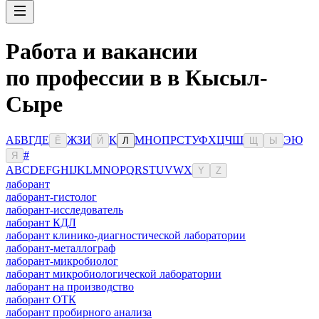
Работа и вакансии
по профессии в в Кысыл-
Сыре
А
Б
В
Г
Д
Е
Ж
З
И
К
М
Н
О
П
Р
С
Т
У
Ф
Х
Ц
Ч
Ш
Э
Ю
Ё
Й
Л
Щ
Ы
#
Я
A
B
C
D
E
F
G
H
I
J
K
L
M
N
O
P
Q
R
S
T
U
V
W
X
Y
Z
лаборант
лаборант-гистолог
лаборант-исследователь
лаборант КДЛ
лаборант клинико-диагностической лаборатории
лаборант-металлограф
лаборант-микробиолог
лаборант микробиологической лаборатории
лаборант на производство
лаборант ОТК
лаборант пробирного анализа