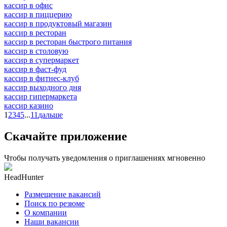
кассир в офис
кассир в пиццерию
кассир в продуктовый магазин
кассир в ресторан
кассир в ресторан быстрого питания
кассир в столовую
кассир в супермаркет
кассир в фаст-фуд
кассир в фитнес-клуб
кассир выходного дня
кассир гипермаркета
кассир казино
1
2
3
4
5
...
11
дальше
Скачайте приложение
Чтобы получать уведомления о приглашениях мгновенно
HeadHunter
Размещение вакансий
Поиск по резюме
О компании
Наши вакансии