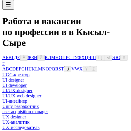
Работа и вакансии
по профессии в в Кысыл-
Сыре
А
Б
В
Г
Д
Е
Ж
З
И
К
Л
М
Н
О
П
Р
С
Т
У
Ф
Х
Ц
Ч
Ш
Э
Ю
Ё
Й
Щ
Ы
Я
#
A
B
C
D
E
F
G
H
I
J
K
L
M
N
O
P
Q
R
S
T
V
W
X
U
Y
Z
UGC-креатор
UI designer
UI developer
UI/UX-designer
UI/UX web designer
UI-дизайнер
Unity-разработчик
user acquisition manager
UX designer
UX-аналитик
UX-исследователь